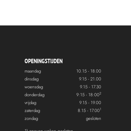
OPENINGSTIJDEN
maandag
10.15 - 18.00
dinsdag
9.15 - 21.00
woensdag
9.15 - 17.30
2
donderdag
9:15 - 18:00
vrijdag
9.15 - 19.00
1
zaterdag
8.15 - 17.00
zondag
gesloten
1) oneven weken gesloten