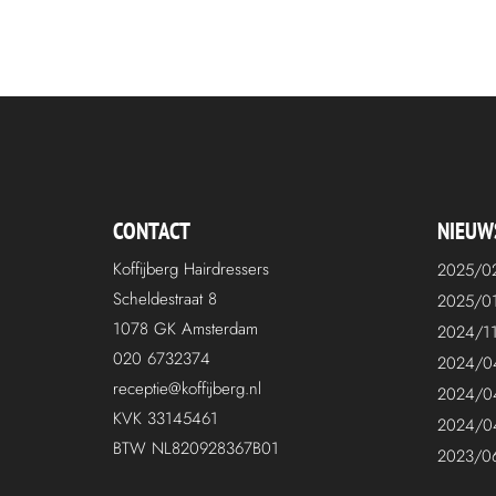
CONTACT
NIEUW
Koffijberg Hairdressers
2025/0
Scheldestraat 8
2025/0
1078 GK Amsterdam
2024/1
020 6732374
2024/0
receptie@koffijberg.nl
2024/0
KVK 33145461
2024/0
BTW NL820928367B01
2023/0