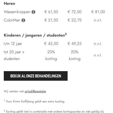
Heren
Wassen-knippen
€ 61,50
€ 72,50
€ 81,00
ColorMan
€ 21,50
€ 22,75
n.v.t.
2
Kinderen / jongeren / studenten
t/m 12 jaar
€ 43,50
€ 49,25
n.v.t.
tot 20 jaar +
20%
20%
n.v.t.
studenten
korting
korting
BEKIJK AL ONZE BEHANDELINGEN
Wij werken met
prijsdifferentiatie
.
1
Voor Kimm Koffijberg geldt een extra toeslag.
2
Korting geldt niet in combinatie met andere kortingsacties en niet geldig bij